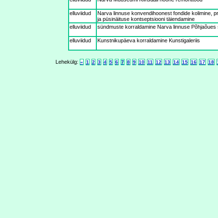
elluviidud
Narva linnuse konvendihoonest fondide kolimine, pr
ja püsinäituse kontseptsiooni täiendamine
elluviidud
sündmuste korraldamine Narva linnuse Põhjaõues 
elluviidud
Kunstnikupäeva korraldamine Kunstigaleriis
Lehekülg:
«
1
2
3
4
5
6
7
8
9
10
11
12
13
14
15
16
17
18