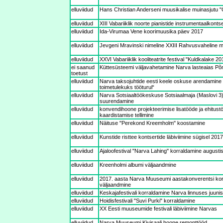
elluviidud
Hans Christian Anderseni muusikalise muinasjutu "
elluviidud
XIII Vabariiklik noorte pianistide instrumentaalkont
elluviidud
Ida-Virumaa Vene koorimuusika päev 2017
elluviidud
Jevgeni Mravinski nimeline XXIII Rahvusvaheline m
elluviidud
XXVI Vabariiklik kooliteatrite festival "Kuldkalake 20
ei saanud
Küttesüsteemi väljavahetamine Narva lasteaias Põn
toetust
elluviidud
Narva taksojuhtide eesti keele oskuse arendamin
toimetulekuks tööturul“
elluviidud
Narva Sotsiaaltöökeskuse Sotsiaalmaja (Maslovi 3
suurendamine
elluviidud
konvendihoone projekteerimise lisatööde ja ehitus
kaardistamise tellimine
elluviidud
Näituse "Perekond Kreemholm" koostamine
elluviidud
Kunstide risttee kontsertide läbiviimine sügisel 2017
elluviidud
Ajaloofestival "Narva Lahing" korraldamine augusti
elluviidud
Kreenholmi albumi väljaandmine
elluviidud
2017. aasta Narva Muuseumi aastakonverentsi korr
väljaandmine
elluviidud
Keskajafestivali korraldamine Narva linnuses juuni
elluviidud
Hoidisfestivali "Suvi Purki" korraldamine
elluviidud
XX Eesti muuseumide festivali läbiviimine Narvas
elluviidud
Narva Muuseumi Kivisaali hoone remonttööd