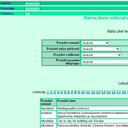
Admin:
|
sissepääs
|
Kasutaja:
|
sissepääs
|
Külaline:
|
otsi
|
Narva linna välisra
Näita ühel l
Projekti seisund:
Projekti mõju piirkond:
Projekti valdkond:
Projekti peamine
sihtgrupp:
Leitud
Lehekülg:
«
1
2
3
4
5
6
7
8
9
10
11
12
13
14
15
16
17
18
Projekti
Projekti nimi
seisund
elluviidud
Mobilograafia konkurss
esitatud
Narva Kesklinna Gümnaasiumi ümberkorraldamisel 
õppehoone ehitamine ja sisustamine
elluviidud
City to city for building our Europe
elluviidud
Rahvusvahelise festivali „Cinema-theatre“ korrald